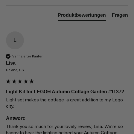
Produktbewertungen
Fragen
L
Verifizierter Käufer
Lisa
Upland, US
Light Kit for LEGO® Autumn Cottage Garden #11372
Light set makes the cottage  a great addition to my Lego 
city.
Antwort:
Thank you so much for your lovely review, Lisa. We’re so 
happy to hear the lighting helped your Autumn Cottage 