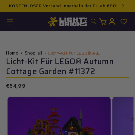
Direkt
KOSTENLOSER Versand innerhalb der EU ab €80!
zum
Inhalt
Warenkorb
Einloggen
Licht-Kit für LEGO® Au...
Home
Shop all
Licht-Kit Für LEGO® Autumn
Cottage Garden #11372
Normaler
€54,99
Preis
ur
roduktinformation
pringen