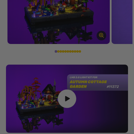
Öffne
Öffne
Medien
Medien
1
2
im
im
Modal
Modal