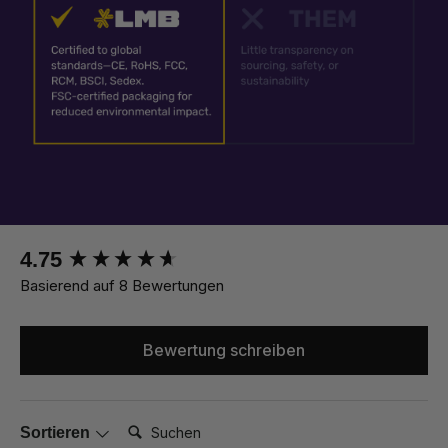
New content loaded
4.75
Basierend auf 8 Bewertungen
Bewertung schreiben
Suchen:
Sortieren