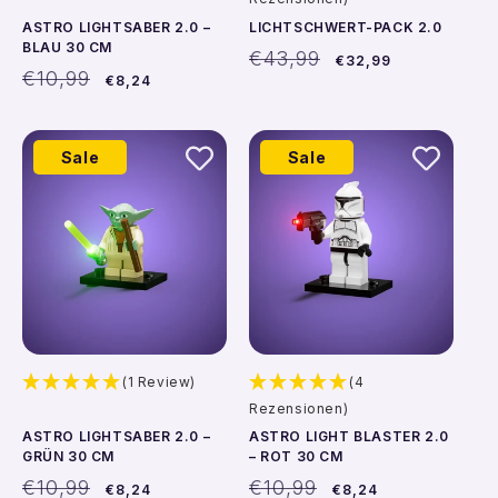
ASTRO LIGHTSABER 2.0 –
LICHTSCHWERT-PACK 2.0
BLAU 30 CM
Normaler
Verkaufspreis
€43,99
€32,99
Normaler
Verkaufspreis
Preis
€10,99
€8,24
Preis
Sale
Sale
(1 Review)
(4
Rezensionen)
ASTRO LIGHTSABER 2.0 –
ASTRO LIGHT BLASTER 2.0
GRÜN 30 CM
– ROT 30 CM
Normaler
Verkaufspreis
Normaler
Verkaufspreis
€10,99
€10,99
€8,24
€8,24