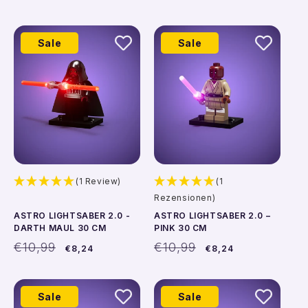
Preis
Preis
Sale
Sale
In den Warenkorb
In den Warenkorb
(1 Review)
(1
Rezensionen)
ASTRO LIGHTSABER 2.0 -
ASTRO LIGHTSABER 2.0 –
DARTH MAUL 30 CM
PINK 30 CM
Normaler
Verkaufspreis
Normaler
Verkaufspreis
€10,99
€10,99
€8,24
€8,24
Preis
Preis
Sale
Sale