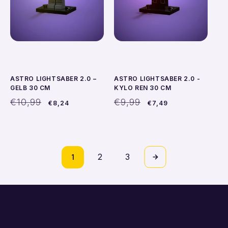
ASTRO LIGHTSABER 2.0 –
ASTRO LIGHTSABER 2.0 -
GELB 30 CM
KYLO REN 30 CM
Normaler
Verkaufspreis
Normaler
Verkaufspreis
€10,99
€9,99
€8,24
€7,49
Preis
Preis
1
2
3
In den Warenkorb
In den Warenkorb