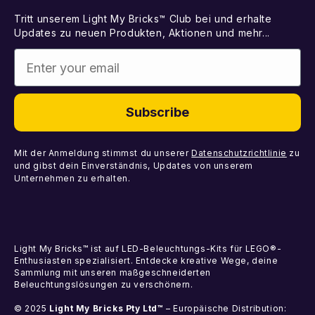
Best Sellers
Tritt unserem Light My Bricks™ Club bei und erhalte
Kontakt
Geschenkkarte
Updates zu neuen Produkten, Aktionen und mehr...
Demnächst erhältlich
Enter your email
Fehlende Komponenten
Licht-Kits
Fehlerhafte Komponenten
DIY-Lichtpakete
Subscribe
Komponenten
Mit der Anmeldung stimmst du unserer
Datenschutzrichtlinie
zu
und gibst dein Einverständnis, Updates von unserem
Unternehmen zu erhalten.
Light My Bricks™ ist auf LED-Beleuchtungs-Kits für LEGO®-
Enthusiasten spezialisiert. Entdecke kreative Wege, deine
Sammlung mit unseren maßgeschneiderten
Beleuchtungslösungen zu verschönern.
© 2025
Light My Bricks Pty Ltd™
– Europäische Distribution: