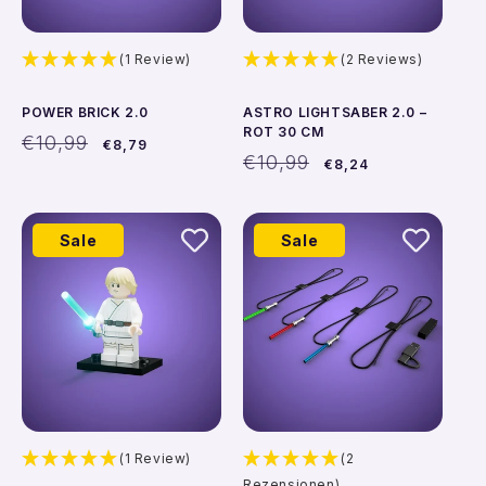
(1 Review)
(2 Reviews)
POWER BRICK 2.0
ASTRO LIGHTSABER 2.0 –
ROT 30 CM
Normaler
Verkaufspreis
€10,99
€8,79
Preis
Normaler
Verkaufspreis
€10,99
€8,24
Preis
Sale
Sale
(1 Review)
(2
Rezensionen)