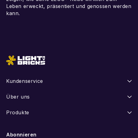
Leben erweckt, präsentiert und genossen werden
kann.
In den Warenkorb
In den Warenkorb
Kundenservice
Anleitungen
Über uns
Versand
Unsere Geschichte
Produkte
Retouren
FAQ
Neuheiten
Abonnieren
Withdraw from Contract
LEGO Set vorschlagen