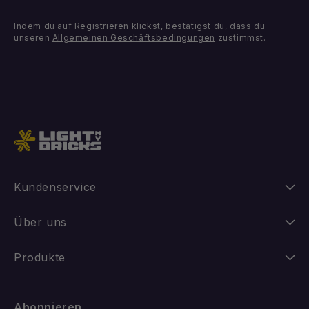
Indem du auf Registrieren klickst, bestätigst du, dass du
unseren
Allgemeinen Geschäftsbedingungen
zustimmst.
Kundenservice
Anleitungen
Über uns
Versand
Unsere Geschichte
Produkte
Retouren
FAQ
Neuheiten
Abonnieren