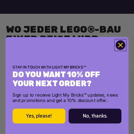
WO JEDER LEGO®-BAU
EINER REISE WIRD
Für Builder, die sich im Prozess verlieren wollen.
Ein lohnendes Lichterlebnis, das jeden Brick
würdigt – von Anfang bis Ende.
STAY IN TOUCH WITH LIGHT MY BRICKS™
DO YOU WANT 10% OFF
YOUR NEXT ORDER?
Sign up to receive Light My Bricks™ updates, news
and promotions and get a 10% discount offer.
Yes, please!
No, thanks.