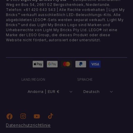
Weg en Bos 54, 2661 GZ Bergschenhoek, Niederlande.
Telefon: +61 420 643 543 | Alle Rechte vorbehalten | Light My
Bricks™ verkauft ausschließlich LED-Beleuchtungs-Kits. Alle
abgebildeten LEGO®-Sets werden separat verkauft. Light My
Bricks™ und das Light My Bricks Logo sind Marken und
Urheberrechte von Light My Bricks Pty Ltd. LEGO® ist eine
Marke der LEGO Group, die dieses Produkt oder diese
Website nicht fördert, autorisiert oder unterstützt.
Zahlungsmethoden
LAND/REGION
SPRACHE
Andorra | EUR €
Deutsch
Instagram
TikTok
Facebook
YouTube
Datenschutzrichtlinie