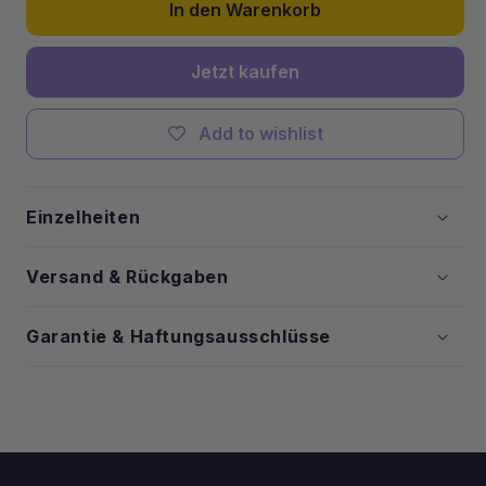
(2er-
(2er-
In den Warenkorb
Pack)
Pack)
verringern
erhöhen
Jetzt kaufen
Add to wishlist
Einzelheiten
Versand & Rückgaben
Garantie & Haftungsausschlüsse