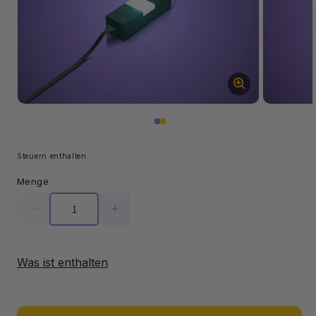
Öffne
Öffne
Medien
Medien
1
2
im
im
Modal
Modal
Steuern enthalten.
Menge
Menge
Menge
für
für
Meteor
Meteor
Light
Light
Was ist enthalten
Micro
Micro
-
-
Hellblau
Hellblau