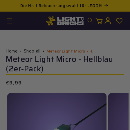
Direkt
Neuheiten entdecken
KOS
zum
Inhalt
Warenkorb
Einloggen
Meteor Light Micro - H...
Home
Shop all
Meteor Light Micro - Hellblau
(2er-Pack)
Normaler
€9,99
Preis
ur
roduktinformation
pringen