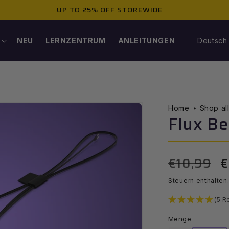
UP TO 25% OFF STOREWIDE
S
NEU
LERNZENTRUM
ANLEITUNGEN
Deutsch
P
R
A
Home
Shop al
Flux Be
C
H
€10,99
€
Normaler
V
Preis
E
Steuern enthalten
(5 R
Menge