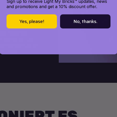
Sign up to receive Light My Bricks™ updates, news
and promotions and get a 10% discount offer.
Yes, please!
No, thanks.
nternationale
ich RoHS, CE und
cherheitsschutz im
 für die
ONIERT ES