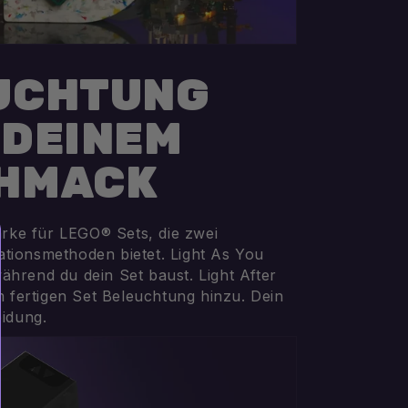
UCHTUNG
 DEINEM
HMACK
arke für LEGO® Sets, die zwei
lationsmethoden bietet. Light As You
 während du dein Set baust. Light After
m fertigen Set Beleuchtung hinzu. Dein
eidung.