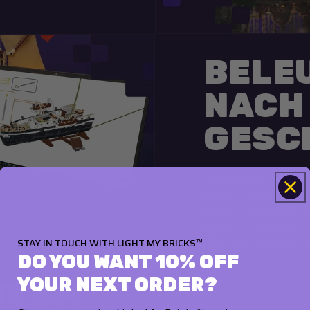
BELE
NACH
GESC
Die einzige Lichtm
vollständige Instal
Build – installiere
Build – füge deine
Bau, deine Entsch
STAY IN TOUCH WITH LIGHT MY BRICKS™
DO YOU WANT 10% OFF
YOUR NEXT ORDER?
STEM