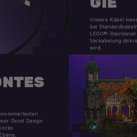
GIE
Unsere Kabel mess
bei Standardkabel
LEGO®-Steinkanal 
Verkabelung diskret
wird.
ÖNTES
renommiertesten
nser Good Design
ricks
 Ebene.