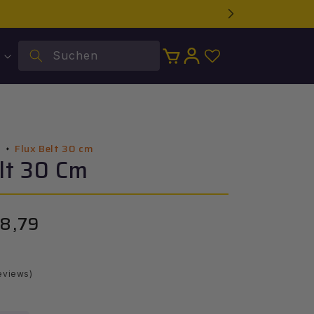
Suchen
Warenkorb
Einloggen
Flux Belt 30 cm
l
lt 30 Cm
8,79
erkaufspreis
.
eviews)