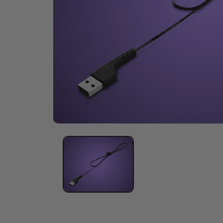
Öffne
Medien
1
im
Modal