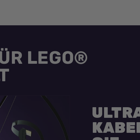
FÜR LEGO®
T
ULTR
KABE