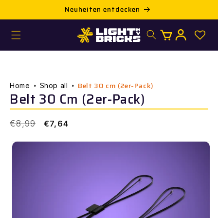
Direkt
Neuheiten entdecken
KOS
zum
Inhalt
Warenkorb
Einloggen
Belt 30 cm (2er-Pack)
Home
Shop all
Belt 30 Cm (2er-Pack)
Normaler
Verkaufspreis
€8,99
€7,64
Preis
ur
roduktinformation
pringen