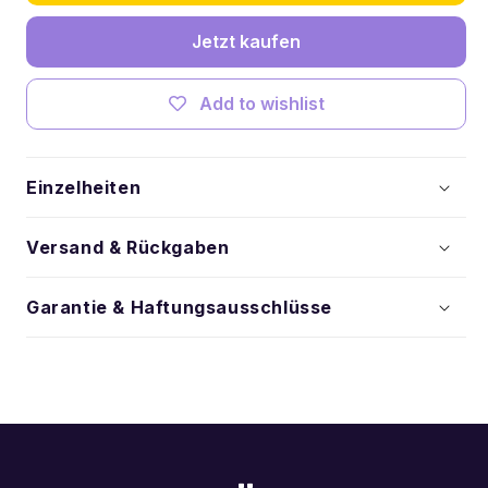
cm
cm
(2er-
(2er-
Jetzt kaufen
Pack)
Pack)
verringern
erhöhen
Add to wishlist
Einzelheiten
Versand & Rückgaben
Garantie & Haftungsausschlüsse