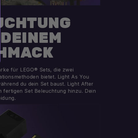
UCHTUNG
 DEINEM
HMACK
arke für LEGO® Sets, die zwei
lationsmethoden bietet. Light As You
 während du dein Set baust. Light After
m fertigen Set Beleuchtung hinzu. Dein
eidung.