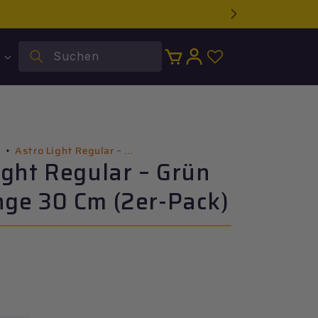
Suchen
Warenkorb
Einloggen
Astro Light Regular – ...
l
ight Regular – Grün
ge 30 Cm (2er-Pack)
r
.