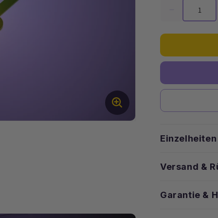
Menge
für
Astro
Light
Regular
–
Grün
zu
Orange
30
cm
(2er-
Pack)
Einzelheiten
verringern
Versand & 
Garantie & 