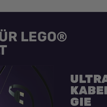
FÜR LEGO®
T
ULTR
KABE
GIE