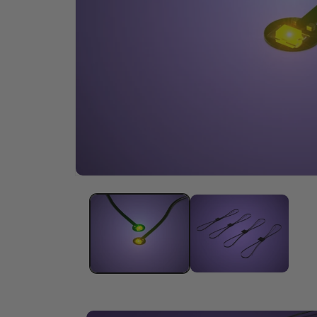
Öffne
Medien
1
im
Modal