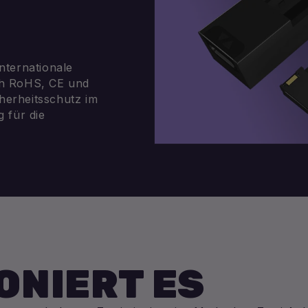
nternationale
ich RoHS, CE und
cherheitsschutz im
 für die
ONIERT ES