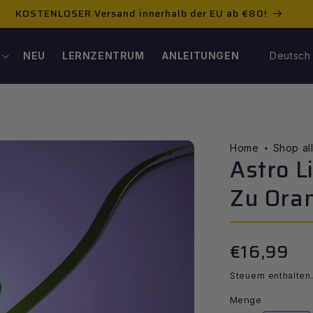
KOSTENLOSER Versand innerhalb der EU ab €80!
S
NEU
LERNZENTRUM
ANLEITUNGEN
Deutsch
P
R
A
Home
Shop al
Astro L
C
Zu Oran
H
€16,99
E
Normale
Preis
Steuern enthalten
Menge