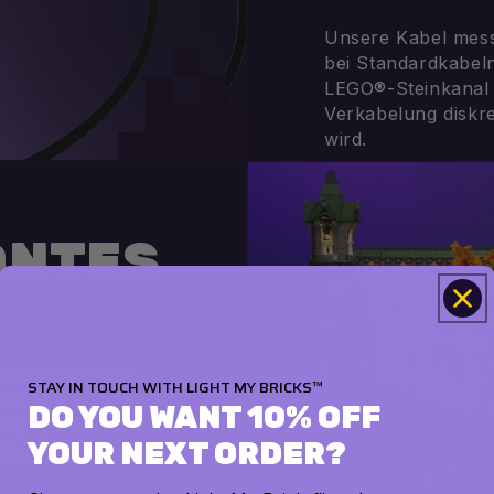
Unsere Kabel mess
bei Standardkabel
LEGO®-Steinkanal 
Verkabelung diskret
wird.
ÖNTES
renommiertesten
STAY IN TOUCH WITH LIGHT MY BRICKS™
nser Good Design
DO YOU WANT 10% OFF
ricks
YOUR NEXT ORDER?
 Ebene.