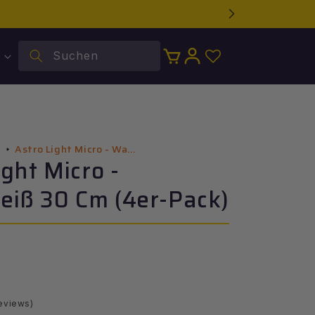
Suchen
Warenkorb
Einloggen
Astro Light Micro - Wa...
l
ight Micro -
iß 30 Cm (4er-Pack)
r
.
eviews)