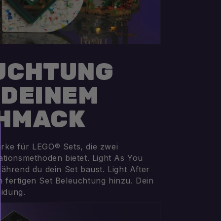
UCHTUNG
 DEINEM
HMACK
arke für LEGO® Sets, die zwei
lationsmethoden bietet. Light As You
 während du dein Set baust. Light After
m fertigen Set Beleuchtung hinzu. Dein
eidung.