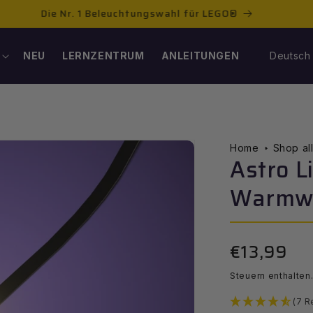
Neuheiten entdecken
S
NEU
LERNZENTRUM
ANLEITUNGEN
Deutsch
P
R
A
Home
Shop al
Astro L
C
Warmwe
H
€13,99
E
Normale
Preis
Steuern enthalten
(7 R