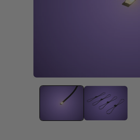
Öffne
Medien
1
im
Modal