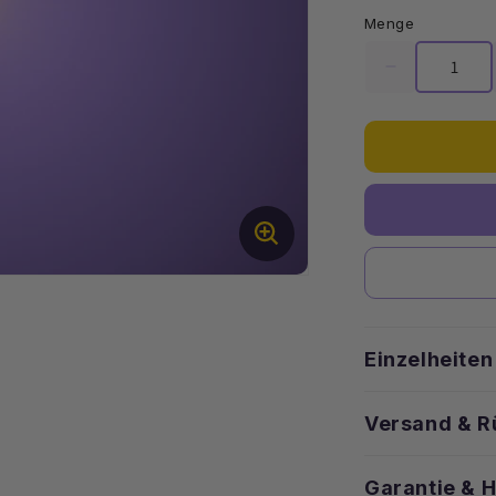
Menge
Menge
für
Astro
Light
Micro
-
Warmweiß
30
cm
(4er-
Pack)
verringern
Einzelheiten
Versand & 
Garantie & 