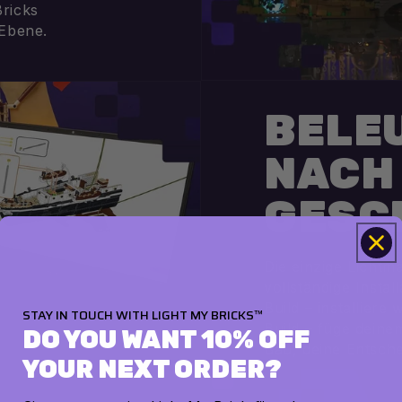
ricks
 Ebene.
BELE
NACH
GESC
Die einzige Lichtm
vollständige Instal
Build – installiere
STAY IN TOUCH WITH LIGHT MY BRICKS™
Build – füge deine
DO YOU WANT 10% OFF
Bau, deine Entsch
YOUR NEXT ORDER?