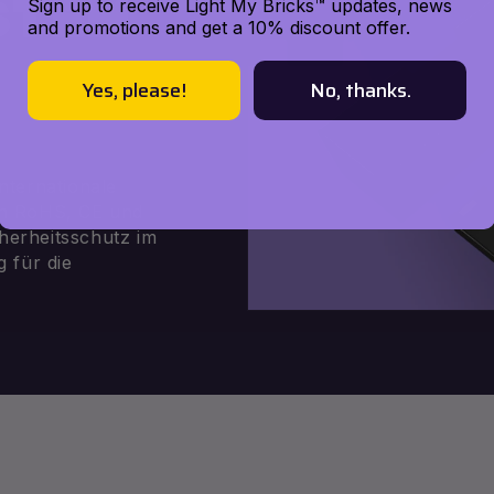
STEM
Sign up to receive Light My Bricks™ updates, news
and promotions and get a 10% discount offer.
Yes, please!
No, thanks.
nternationale
ich RoHS, CE und
cherheitsschutz im
 für die