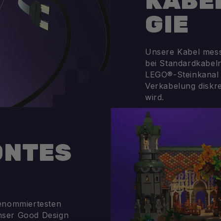
KABE
GIE
Unsere Kabel mess
bei Standardkabel
LEGO®-Steinkanal 
Verkabelung diskret
wird.
ÖNTES
renommiertesten
nser Good Design