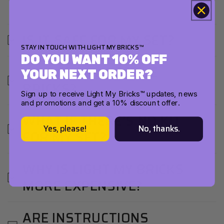
IS IT SAFE FOR MY SET?
STAY IN TOUCH WITH LIGHT MY BRICKS™
DO YOU WANT 10% OFF
WILL IT DAMAGE THE
YOUR NEXT ORDER?
BRICKS?
Sign up to receive Light My Bricks™ updates, news
and promotions and get a 10% discount offer.
WHAT IF THERE’S NO KIT
Yes, please!
No, thanks.
FOR MY SET?
WHY IS LIGHT MY BRICKS
MORE EXPENSIVE?
ARE INSTRUCTIONS