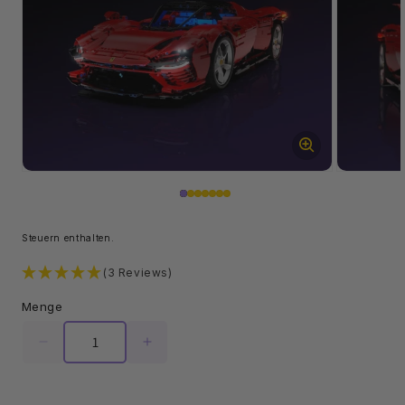
Öffne
Öffne
Medien
Medien
1
2
im
im
Modal
Modal
Steuern enthalten.
(3 Reviews)
Menge
Menge
Menge
für
für
Licht-
Licht-