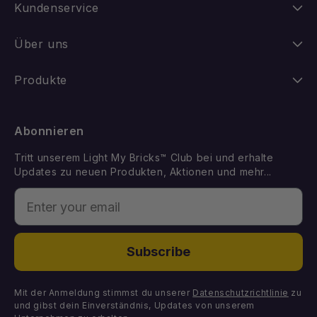
Kundenservice
Anleitungen
Über uns
Versand
Unsere Geschichte
Produkte
Retouren
FAQ
Neuheiten
Abonnieren
Withdraw from Contract
LEGO Set vorschlagen
Best Sellers
Tritt unserem Light My Bricks™ Club bei und erhalte
Kontakt
Geschenkkarte
Updates zu neuen Produkten, Aktionen und mehr...
Demnächst erhältlich
Enter your email
Fehlende Komponenten
Licht-Kits
Fehlerhafte Komponenten
DIY-Lichtpakete
Subscribe
Komponenten
Mit der Anmeldung stimmst du unserer
Datenschutzrichtlinie
zu
und gibst dein Einverständnis, Updates von unserem