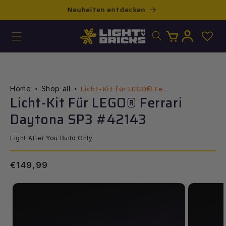
Direkt
Neuheiten entdecken
KOS
zum
Inhalt
Warenkorb
Einloggen
Licht-Kit für LEGO® Fe...
Home
Shop all
Licht-Kit Für LEGO® Ferrari
Daytona SP3 #42143
Light After You Build Only
Normaler
€149,99
Preis
ur
roduktinformation
pringen