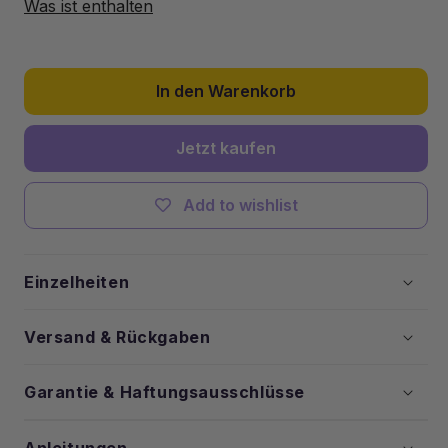
Kit
Kit
Was ist enthalten
für
für
LEGO®
LEGO®
Ferrari
Ferrari
Daytona
Daytona
In den Warenkorb
SP3
SP3
#42143
#42143
Jetzt kaufen
verringern
erhöhen
Add to wishlist
Einzelheiten
Versand & Rückgaben
Garantie & Haftungsausschlüsse
Anleitungen