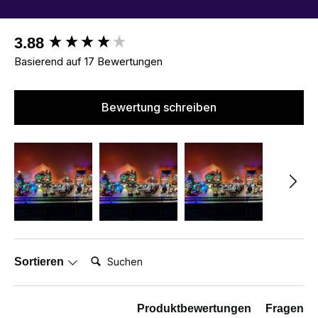
New content loaded
3.88
Basierend auf 17 Bewertungen
Bewertung schreiben
Suchen:
Sortieren
Produktbewertungen
Fragen