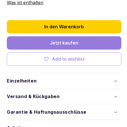
Kit
Kit
Was ist enthalten
für
für
LEGO®
LEGO®
Christmas
Christmas
Tree
Tree
In den Warenkorb
#40573
#40573
verringern
erhöhen
Jetzt kaufen
Add to wishlist
Einzelheiten
Versand & Rückgaben
Garantie & Haftungsausschlüsse