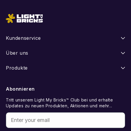
Kundenservice
Anleitungen
Über uns
Versand
Unsere Geschichte
Produkte
Retouren
FAQ
Neuheiten
Abonnieren
Withdraw from Contract
LEGO Set vorschlagen
Best Sellers
Tritt unserem Light My Bricks™ Club bei und erhalte
Kontakt
Geschenkkarte
Updates zu neuen Produkten, Aktionen und mehr...
Demnächst erhältlich
Enter your email
Fehlende Komponenten
Licht-Kits
Fehlerhafte Komponenten