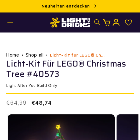
Direkt
Neuheiten entdecken
KOS
zum
Inhalt
Warenkorb
Einloggen
Licht-Kit für LEGO® Ch...
Home
Shop all
Licht-Kit Für LEGO® Christmas
Tree #40573
Light After You Build Only
Normaler
Verkaufspreis
€64,99
€48,74
Preis
ur
roduktinformation
pringen