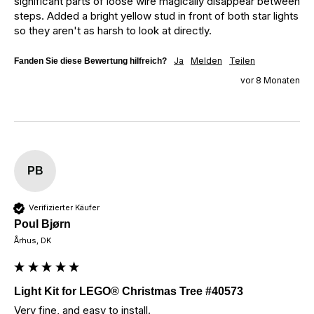
significant parts of loose wire magically disappear between 
steps. Added a bright yellow stud in front of both star lights 
so they aren't as harsh to look at directly. 
Ja
Melden
Teilen
Fanden Sie diese Bewertung hilfreich?
vor 8 Monaten
PB
Verifizierter Käufer
Poul Bjørn
Århus, DK
Light Kit for LEGO® Christmas Tree #40573
Very fine, and easy to install.