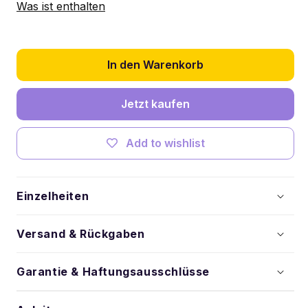
Kit
Kit
Was ist enthalten
für
für
LEGO®
LEGO®
Bugatti
Bugatti
Chiron
Chiron
In den Warenkorb
#42083
#42083
verringern
erhöhen
Jetzt kaufen
Add to wishlist
Einzelheiten
Versand & Rückgaben
Garantie & Haftungsausschlüsse