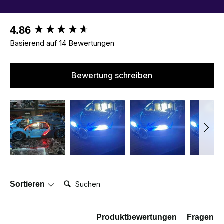
New content loaded
4.86
Basierend auf 14 Bewertungen
Bewertung schreiben
Suchen:
Sortieren
Produktbewertungen
Fragen