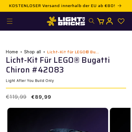
Direkt
!
Die Nr. 1 Beleuchtungswahl für LEGO®
zum
Inhalt
Warenkorb
Einloggen
Licht-Kit für LEGO® Bu...
Home
Shop all
Licht-Kit Für LEGO® Bugatti
Chiron #42083
Light After You Build Only
Normaler
Verkaufspreis
€119,99
€89,99
Preis
ur
roduktinformation
pringen