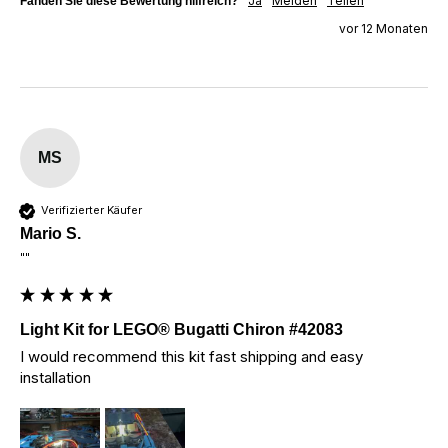
Ja
Melden
Teilen
Fanden Sie diese Bewertung hilfreich?
vor 12 Monaten
MS
Verifizierter Käufer
Mario S.
""
Light Kit for LEGO® Bugatti Chiron #42083
I would recommend this kit fast shipping and easy 
installation