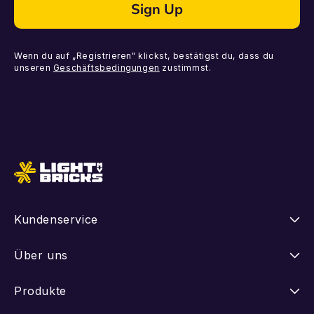
Sign Up
Wenn du auf „Registrieren" klickst, bestätigst du, dass du
unseren
Geschäftsbedingungen
zustimmst.
Kundenservice
Anleitungen
Über uns
Versand
Unsere Geschichte
Produkte
Retouren