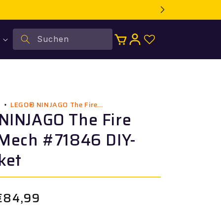
Suchen
Warenkorb
Einloggen
LEGO® NINJAGO The Fire...
l
NINJAGO The Fire
 Mech #71846 DIY-
ket
€84,99
Verkaufspreis
.