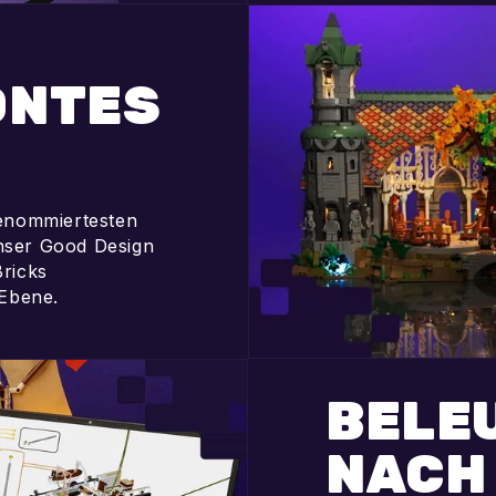
ÖNTES
renommiertesten
nser Good Design
ricks
 Ebene.
BELE
NACH