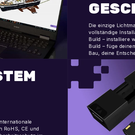
GESC
Die einzige Lichtm
vollständige Instal
Build – installiere
Build – füge deine
Bau, deine Entsch
STEM
nternationale
ich RoHS, CE und