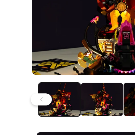
Öffne
Medien
1
im
Modal