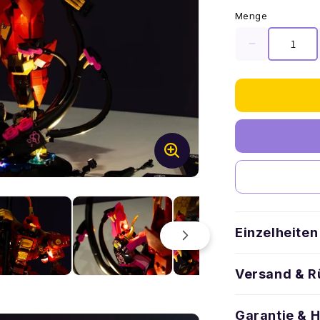
Menge
Menge
für
LEGO®
NINJAGO
The
Fire
Knight
Mech
#71846
DIY-
Lichtpaket
verringern
Einzelheiten
Versand & 
Garantie & 