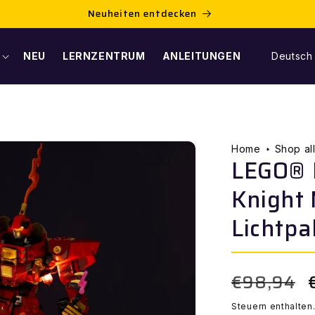
Neuheiten entdecken
S
NEU
LERNZENTRUM
ANLEITUNGEN
Deutsch
P
R
A
Home
Shop al
LEGO® 
C
Knight
H
Lichtpa
E
€98,94
Normaler
Preis
Steuern enthalten