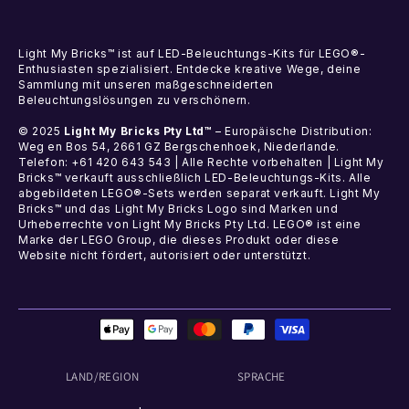
Light My Bricks™ ist auf LED-Beleuchtungs-Kits für LEGO®-
Enthusiasten spezialisiert. Entdecke kreative Wege, deine
Sammlung mit unseren maßgeschneiderten
Beleuchtungslösungen zu verschönern.
© 2025
Light My Bricks Pty Ltd™
– Europäische Distribution:
Weg en Bos 54, 2661 GZ Bergschenhoek, Niederlande.
Telefon: +61 420 643 543 | Alle Rechte vorbehalten | Light My
Bricks™ verkauft ausschließlich LED-Beleuchtungs-Kits. Alle
abgebildeten LEGO®-Sets werden separat verkauft. Light My
Bricks™ und das Light My Bricks Logo sind Marken und
Urheberrechte von Light My Bricks Pty Ltd. LEGO® ist eine
Marke der LEGO Group, die dieses Produkt oder diese
Website nicht fördert, autorisiert oder unterstützt.
Zahlungsmethoden
LAND/REGION
SPRACHE