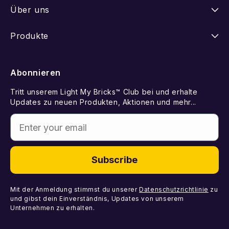
Anleitungen
Über uns
Versand
Unsere Geschichte
Produkte
Retouren
FAQ
Neuheiten
Abonnieren
Withdraw from Contract
LEGO Set vorschlagen
Best Sellers
Tritt unserem Light My Bricks™ Club bei und erhalte
Kontakt
Geschenkkarte
Updates zu neuen Produkten, Aktionen und mehr...
Demnächst erhältlich
Enter your email
Fehlende Komponenten
Licht-Kits
Fehlerhafte Komponenten
DIY-Lichtpakete
Subscribe
Komponenten
Mit der Anmeldung stimmst du unserer
Datenschutzrichtlinie
zu
und gibst dein Einverständnis, Updates von unserem
Unternehmen zu erhalten.