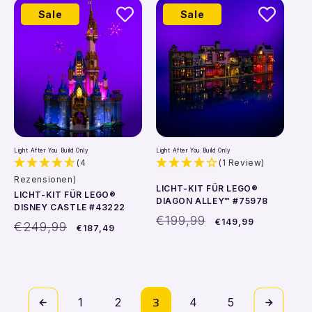
Sale
Sale
In den Warenkorb
In den Warenkorb
Light After You Build Only
Light After You Build Only
(4
(1 Review)
Rezensionen)
LICHT-KIT FÜR LEGO®
LICHT-KIT FÜR LEGO®
DIAGON ALLEY™ #75978
DISNEY CASTLE #43222
Normaler
Verkaufspreis
€199,99
€149,99
Normaler
Verkaufspreis
€249,99
€187,49
Preis
Preis
3
1
2
4
5
In den Warenkorb
In den Warenkorb