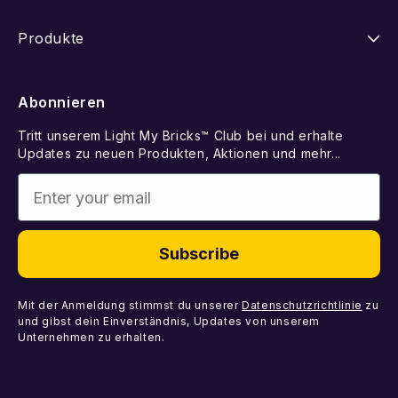
Versand
Unsere Geschichte
Produkte
Retouren
FAQ
Neuheiten
Abonnieren
Withdraw from Contract
LEGO Set vorschlagen
Best Sellers
Tritt unserem Light My Bricks™ Club bei und erhalte
Kontakt
Geschenkkarte
Updates zu neuen Produkten, Aktionen und mehr...
Demnächst erhältlich
Enter your email
Fehlende Komponenten
Licht-Kits
Fehlerhafte Komponenten
DIY-Lichtpakete
Subscribe
Komponenten
Mit der Anmeldung stimmst du unserer
Datenschutzrichtlinie
zu
und gibst dein Einverständnis, Updates von unserem
Unternehmen zu erhalten.