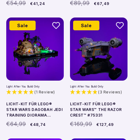
Normaler
Verkaufspreis
Normaler
Verkaufspreis
€54,99
€89,99
€41,24
€67,49
Preis
Preis
Sale
Sale
In den Warenkorb
In den Warenkorb
Light After You Build Only
Light After You Build Only
(1 Review)
(3 Reviews)
LICHT-KIT FÜR LEGO®
LICHT-KIT FÜR LEGO®
STAR WARS DAGOBAH JEDI
STAR WARS™ THE RAZOR
TRAINING DIORAMA
CREST™ #75331
#75330
Normaler
Verkaufspreis
Normaler
Verkaufspreis
€64,99
€169,99
€48,74
€127,49
Preis
Preis