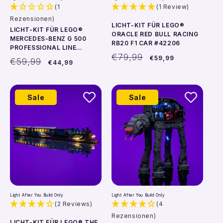
(1
(1 Review)
Rezensionen)
LICHT-KIT FÜR LEGO®
LICHT-KIT FÜR LEGO®
ORACLE RED BULL RACING
MERCEDES-BENZ G 500
RB20 F1 CAR #42206
PROFESSIONAL LINE
Normaler
Verkaufspreis
€79,99
#42177
€59,99
Normaler
Verkaufspreis
€59,99
€44,99
Preis
Preis
Sale
Sale
Light After You Build Only
Light After You Build Only
(2 Reviews)
(4
Rezensionen)
LICHT-KIT FÜR LEGO® THE