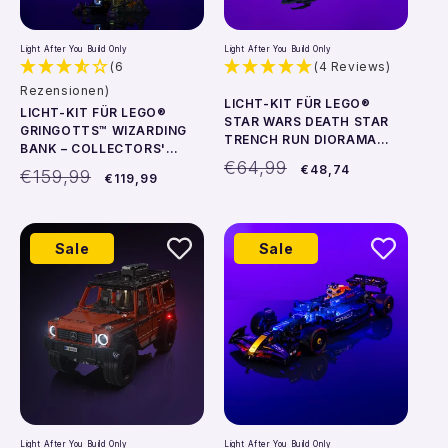
Light After You Build Only
Light After You Build Only
(6
(4 Reviews)
Rezensionen)
LICHT-KIT FÜR LEGO®
LICHT-KIT FÜR LEGO®
STAR WARS DEATH STAR
GRINGOTTS™ WIZARDING
TRENCH RUN DIORAMA
BANK – COLLECTORS'
#75329
Normaler
Verkaufspreis
€64,99
EDITION #76417
€48,74
Normaler
Verkaufspreis
€159,99
€119,99
Preis
Preis
Sale
Sale
Light After You Build Only
Light After You Build Only