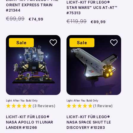
LICHT-KIT FÜR LEGO®
ORIENT EXPRESS TRAIN
STAR WARS™ UCS AT-AT™
#21344
#75313
Normaler
Verkaufspreis
€99,99
€74,99
Normaler
Verkaufspreis
€119,99
€89,99
Preis
Preis
Sale
Sale
In den Warenkorb
In den Warenkorb
Light After You Build Only
Light After You Build Only
(3 Reviews)
(1 Review)
LICHT-KIT FÜR LEGO®
LICHT-KIT FÜR LEGO®
NASA APOLLO 11 LUNAR
NASA SPACE SHUTTLE
LANDER #10266
DISCOVERY #10283